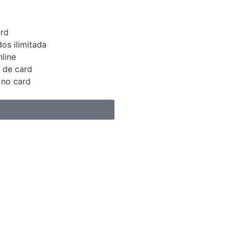
rd
os ilimitada
line
 de card
 no card