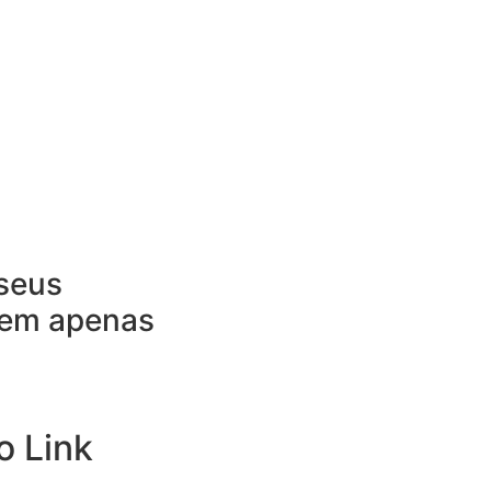
seus
 em apenas
o Link